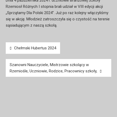
Dnia 4 października 2024 r. uczniowie Branżowej Szkoły
Rzemiosł Różnych I stopnia brali udział w VIII edycji akcji
„Sprzątamy Dla Polski 2024”. Już po raz kolejny włączyliśmy
się w akcję. Młodzież zatroszczyła się o czystość na terenie
sąsiadującym z naszą szkołą.
Nawigacja
Chełmski Hubertus 2024
wpisu
Szanowni Nauczyciele, Mistrzowie szkolący w
Rzemiośle, Uczniowie, Rodzice, Pracownicy szkoły,