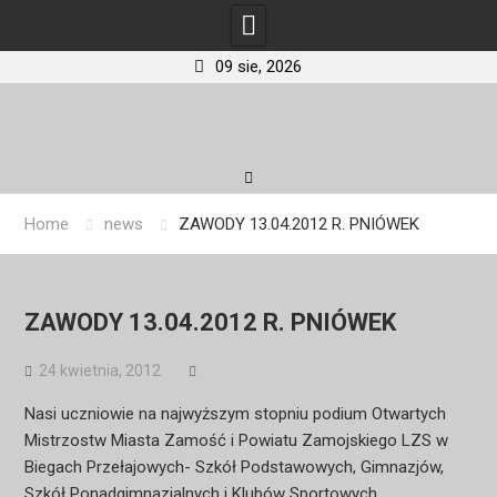
09 sie, 2026
Skip
to
content
Home
news
ZAWODY 13.04.2012 R. PNIÓWEK
ZAWODY 13.04.2012 R. PNIÓWEK
24 kwietnia, 2012
Nasi uczniowie na najwyższym stopniu podium Otwartych
Mistrzostw Miasta Zamość i Powiatu Zamojskiego LZS w
Biegach Przełajowych- Szkół Podstawowych, Gimnazjów,
Szkół Ponadgimnazjalnych i Klubów Sportowych