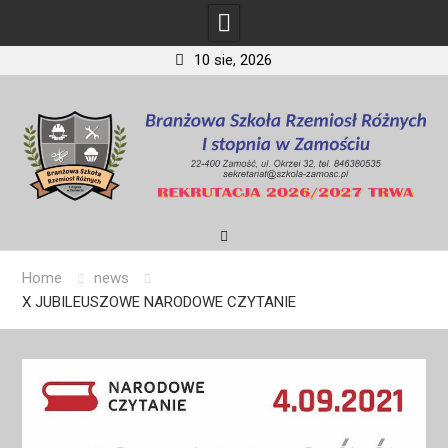
10 sie, 2026
Skip
to
content
Home
news
X JUBILEUSZOWE NARODOWE CZYTANIE