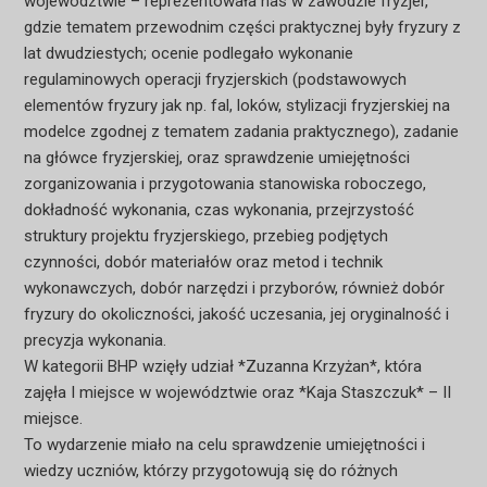
województwie – reprezentowała nas w zawodzie fryzjer,
gdzie tematem przewodnim części praktycznej były fryzury z
lat dwudziestych; ocenie podlegało wykonanie
regulaminowych operacji fryzjerskich (podstawowych
elementów fryzury jak np. fal, loków, stylizacji fryzjerskiej na
modelce zgodnej z tematem zadania praktycznego), zadanie
na główce fryzjerskiej, oraz sprawdzenie umiejętności
zorganizowania i przygotowania stanowiska roboczego,
dokładność wykonania, czas wykonania, przejrzystość
struktury projektu fryzjerskiego, przebieg podjętych
czynności, dobór materiałów oraz metod i technik
wykonawczych, dobór narzędzi i przyborów, również dobór
fryzury do okoliczności, jakość uczesania, jej oryginalność i
precyzja wykonania.
W kategorii BHP wzięły udział *Zuzanna Krzyżan*, która
zajęła I miejsce w województwie oraz *Kaja Staszczuk* – II
miejsce.
To wydarzenie miało na celu sprawdzenie umiejętności i
wiedzy uczniów, którzy przygotowują się do różnych